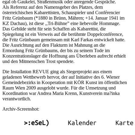
egal ob Gaukelei, Straßenmusik oder anregende Gespräche.
Als Referenz auf den Namensgeber des Platzes, dem
österreichischen Kabarettisten, Schauspieler und Conférencier
Fritz Grünbaum (*1880 in Brünn, Mähren; +14. Januar 1941 im
KZ Dachau), ist diese ,,Tri-Bühne” eine liebevolle Hommage.
Das Gebilde steht für sein Schaffen als Kabarettist, die
Spiegelung ist ein Verweis auf die berühmte Doppelconférence,
die Fritz Grünbaum gemeinsam mit Karl Farkas entwickelt hatte.
Die Ausrichtung auf den Flakturm ist Mahnung an die
Ermordung Fritz Grünbaums, der bis zu seinem Tode im
Konzentrationslager die Hoffnung ans Überleben aufrecht erhielt
und den Mitmenschen Trost spendete.
Die Installation REVUE ging als Siegerprojekt aus einem
geladenen Wettbewerb hervor, der auf Initiative des 6. Wiener
Gemeindebezirks in Kooperation mit KÖR Kunst im öffentlichen
Raum Wien 2009 ausgelobt wurde. Für die Umsetzung und
Koordination war Andrea Maria Krenn, Kunstverein ma?inka
verantwortlich.
Archiv-Screenshot: