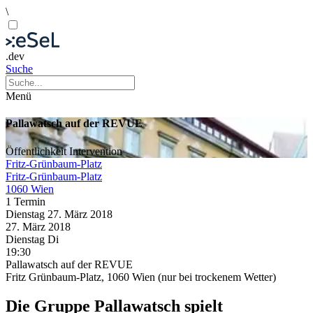
\
.dev
Suche
Menü
Pallawatsch auf der REVUE
Öffentlichkeit
Intervention
Fritz-Grünbaum-Platz
Fritz-Grünbaum-Platz
1060 Wien
1 Termin
Dienstag
27. März
2018
27. März
2018
Dienstag
Di
19:30
Pallawatsch auf der REVUE
Fritz Grünbaum-Platz, 1060 Wien (nur bei trockenem Wetter)
Die Gruppe Pallawatsch spielt