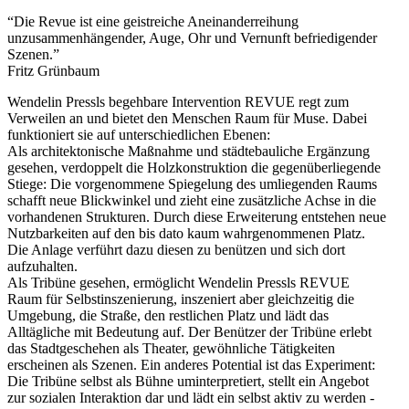
“Die Revue ist eine geistreiche Aneinanderreihung
unzusammenhängender, Auge, Ohr und Vernunft befriedigender
Szenen.”
Fritz Grünbaum
Wendelin Pressls begehbare Intervention REVUE regt zum
Verweilen an und bietet den Menschen Raum für Muse. Dabei
funktioniert sie auf unterschiedlichen Ebenen:
Als architektonische Maßnahme und städtebauliche Ergänzung
gesehen, verdoppelt die Holzkonstruktion die gegenüberliegende
Stiege: Die vorgenommene Spiegelung des umliegenden Raums
schafft neue Blickwinkel und zieht eine zusätzliche Achse in die
vorhandenen Strukturen. Durch diese Erweiterung entstehen neue
Nutzbarkeiten auf den bis dato kaum wahrgenommenen Platz.
Die Anlage verführt dazu diesen zu benützen und sich dort
aufzuhalten.
Als Tribüne gesehen, ermöglicht Wendelin Pressls REVUE
Raum für Selbstinszenierung, inszeniert aber gleichzeitig die
Umgebung, die Straße, den restlichen Platz und lädt das
Alltägliche mit Bedeutung auf. Der Benützer der Tribüne erlebt
das Stadtgeschehen als Theater, gewöhnliche Tätigkeiten
erscheinen als Szenen. Ein anderes Potential ist das Experiment:
Die Tribüne selbst als Bühne uminterpretiert, stellt ein Angebot
zur sozialen Interaktion dar und lädt ein selbst aktiv zu werden -