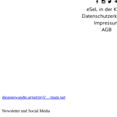
dieangewandte.at/jart/prj3/…/main.jart
Newsletter und Social Media