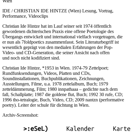
Wien
IDE / CHRISTIAN IDE HINTZE (Wien) Lesung, Vortrag,
Performance, Videoclips
Christian Ide Hintze hat im Lauf seiner seit 1974 öffentlich
gewordenen dichterischen Praxis eine offene Poetologie des
Übergangs entwickelt und international vielfach vorgetragen, die
er nun als 7foldpoetics zusammenfasst. Sein Literaturbegriff ist
wesentlich geprägt von den medialen Erfahrungen der Pop-
Video- und CD-Generation, die seiner Ansicht nach offen
und noch nicht kodifiziert sind.
Christian Ide Hintze, *1953 in Wien. 1974-79 Zettelpoet;
Rundfunksendungen, Videos, Platten und CDs,
Soundinstallationen, Buchpublikationen, Zeichnungen,
Ausstellungen, Filme, u.a. 1978 zettelalbum, Buch; 1979
zetteldämmerung, Film; 1980 innpathaaa – gedichte nach dem
fall, Schallplatte; 1987 die goldene flut, Buch; 1992 30 rufe, CD;
1996 tho-tetralogie, Buch, Video, CD; 2009 nantzn (performative
poetry). Leiter der schule für dichtung in Wien.
Archiv-Screenshot: