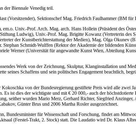
 der Biennale Venedig teil.
ast (Vorsitzender), Sektionschef Mag. Friedrich Faulhammer (BM für 
 em.o. Univ.-Prof. Arch. Mag. arch. Hans Hollein (Präsident des Öste
tiftung Ludwig), Univ.-Prof. Mag. Brigitte Kowanz (Vertreterin des S
Vertreter der Kunstberichterstattung der Medien), Mag. Olga Okunev (
Dr. Stephan Schmidt-Wulffen (Rektor der Akademie der bildenden Küns
abriele Werner (Universität für angewandte Kunst Wien, Abteilung Kuns
fassendes Werk von der Zeichnung, Skulptur, Klanginstallation und Med
ette seines Schaffens und sein politisches Engagement beachtlich, begr
Kokoschka von der Bundesregierung gestiftete Preis wird alle zwei Ja
 Es ist dies der wichtigste und mit € 20 000,- auch der höchstdotierte P
tung, seither wurden Mario Merz, Gerhard Richter, Siegfried Anzinger,
a Kabakov, Günter Brus und 2006 Martha Rosler ausgezeichnet.
n, Bundesminister für Wissenschaft und Forschung, findet am Mittwo
saal (Ferstel-Trakt, 2. Stock) statt. Die Laudatio wird Dr. Klaus Albr