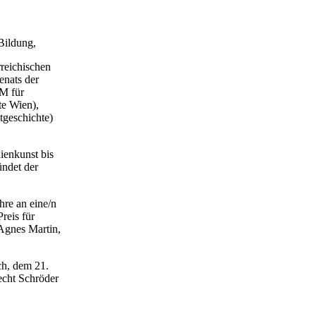
Bildung,
rreichischen
enats der
BM für
te Wien),
tgeschichte)
ienkunst bis
ündet der
hre an eine/n
reis für
 Agnes Martin,
ch, dem 21.
echt Schröder