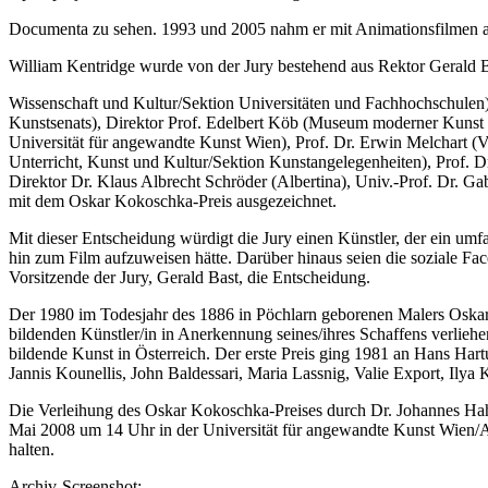
Documenta zu sehen. 1993 und 2005 nahm er mit Animationsfilmen an
William Kentridge wurde von der Jury bestehend aus Rektor Gerald B
Wissenschaft und Kultur/Sektion Universitäten und Fachhochschulen),
Kunstsenats), Direktor Prof. Edelbert Köb (Museum moderner Kunst S
Universität für angewandte Kunst Wien), Prof. Dr. Erwin Melchart (
Unterricht, Kunst und Kultur/Sektion Kunstangelegenheiten), Prof. 
Direktor Dr. Klaus Albrecht Schröder (Albertina), Univ.-Prof. Dr. G
mit dem Oskar Kokoschka-Preis ausgezeichnet.
Mit dieser Entscheidung würdigt die Jury einen Künstler, der ein um
hin zum Film aufzuweisen hätte. Darüber hinaus seien die soziale Fac
Vorsitzende der Jury, Gerald Bast, die Entscheidung.
Der 1980 im Todesjahr des 1886 in Pöchlarn geborenen Malers Oskar 
bildenden Künstler/in in Anerkennung seines/ihres Schaffens verliehen.
bildende Kunst in Österreich. Der erste Preis ging 1981 an Hans Har
Jannis Kounellis, John Baldessari, Maria Lassnig, Valie Export, Ily
Die Verleihung des Oskar Kokoschka-Preises durch Dr. Johannes Hah
Mai 2008 um 14 Uhr in der Universität für angewandte Kunst Wien/Akt
halten.
Archiv-Screenshot: