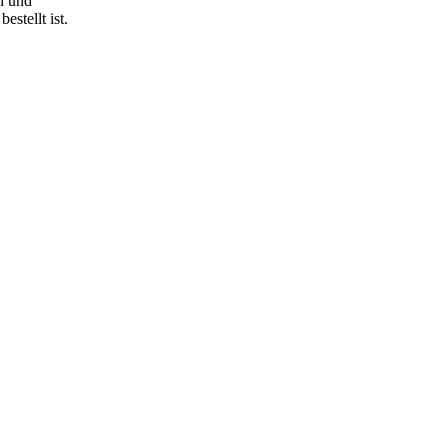
n und
stellt ist.