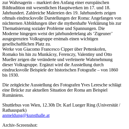
zur Wahrsagerin – markiert den Anfang einer europäischen
Bildtradition mit wesentlichen Hauptwerken im 17. und 18.
Jahrhundert. Zahlreiche Malereien des 19. Jahrhunderts zeigen
oftmals eindrucksvolle Darstellungen der Roma: Angefangen von
nüchternen Abbildungen über die mythenhafte Verklärung bis zur
Thematisierung sozialer Probleme und Spannungen. Die
Moderne hingegen weist der jahrhundertelang als ‘Zigeuner’
ausgegrenzten Volksgruppe erstmals einen wichtigen
gesellschaftlichen Platz zu.
Werke von Giacomo Francesco Cipper über Pettenkofen,
Romako bis hin zu Munkácsy, Ferenczy, Valentiny und Otto
Mueller zeigen die veränderte und verfeinerte Wahrnehmung
dieser Volksgruppe. Ergänzt wird die Ausstellung durch
eindrucksvolle Beispiele der historischen Fotografie – von 1860
bis 1930.
Die zeitgleiche Ausstellung des Fotografen Yves Leresche schlägt
eine Brücke zur aktuellen Situation der Roma am Beispiel
Rumäniens.
Shuttlebus von Wien, 12.30h Dr. Karl Lueger Ring (Universität /
Rathauspark)
anmeldung@kunsthalle.at
Archiv-Screenshot: