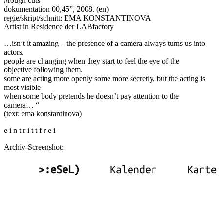
#rough cuts
dokumentation 00,45”, 2008. (en)
regie/skript/schnitt: EMA KONSTANTINOVA
Artist in Residence der LABfactory
…isn’t it amazing – the presence of a camera always turns us into
actors.
people are changing when they start to feel the eye of the
objective following them.
some are acting more openly some more secretly, but the acting is
most visible
when some body pretends he doesn’t pay attention to the
camera… “
(text: ema konstantinova)
e i n t r i t t f r e i
Archiv-Screenshot: