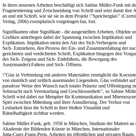
In ihren neuesten Arbeiten beschäftigt sich Sabine Müller-Funk mit de
Fragmentierung und Zerschneidung von Schrift und setzt damit ihre A
an und mit Schrift, wie sie sie in dem Projekt \"Speicherglas\" (Czern
Verlag, 2006) exemplarisch vorgetragen hat, fort.
Signifikanten ohne Signifikate - die ausgestellten Arbeiten, Objekte u
Grafiken unterliegen dabei der Spannung zwischen Implikation und
Explikation. Implikation meint den Akt des Sich-Verbergens und
Sich- Entziehens, den Prozess der Ein- und Zusammenfaltung der na
gerichteten und verdichteten Schrift, Explikation hingegen den Vorga
des Sich- Zeigens und Sich- Entblößens, die Bewegung des
Aus(einander)-Faltens und Sich- Öffnens.
\"Glas in Verbindung mit anderen Materialien ermöglicht die Koexist
von räumlich und zeitlich auseinander Liegendem. Glas verbindet auf
paradoxe Weise den Wunsch nach totaler Präsenz und Offenlegung mi
Sehnsucht nach Vereinzelung und Geschlossenheit\", so Sabine Müll
Schrift wird dabei zur Metapher für Kommunikation und Mnemosyne 
Spiel zwischen Mitteilung und ihrer Annullierung. Der Verlust von
Lesbarkeit lässt die Schrift in ihrer bloßen Visualität und
Rätselhaftigkeit sichtbar werden.
Sabine Müller-Funk, geb. 1958 in München, Studium der Malerei an 
Akademie der Bildenden Künste in München, Internationaler
Jutta-Cuny-Franz-Preis. Arbeiten im öffentlichen und privaten Raum,