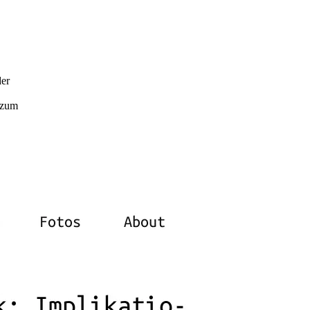
er
s zum