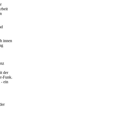
r
rbeit
in
nd
ch innen
ng
enz
t der
er-Funk.
- ein
der