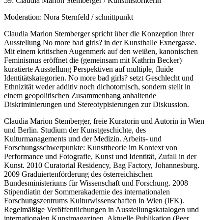
59: Claudia Marion Stemberger / Kunsthistorikerin
Moderation: Nora Sternfeld / schnittpunkt
Claudia Marion Stemberger spricht über die Konzeption ihrer
Ausstellung No more bad girls? in der Kunsthalle Exnergasse.
Mit einem kritischen Augenmerk auf den weißen, kanonischen
Feminismus eröffnet die (gemeinsam mit Kathrin Becker)
kuratierte Ausstellung Perspektiven auf multiple, fluide
Identitätskategorien. No more bad girls? setzt Geschlecht und
Ethnizität weder additiv noch dichotomisch, sondern stellt in
einem geopolitischen Zusammenhang anhaltende
Diskriminierungen und Stereotypisierungen zur Diskussion.
Claudia Marion Stemberger, freie Kuratorin und Autorin in Wien
und Berlin. Studium der Kunstgeschichte, des
Kulturmanagements und der Medizin. Arbeits- und
Forschungsschwerpunkte: Kunsttheorie im Kontext von
Performance und Fotografie, Kunst und Identität, Zufall in der
Kunst. 2010 Curatorial Residency, Bag Factory, Johannesburg.
2009 Graduiertenförderung des österreichischen
Bundesministeriums für Wissenschaft und Forschung. 2008
Stipendiatin der Sommerakademie des internationalen
Forschungszentrums Kulturwissenschaften in Wien (IFK).
Regelmäßige Veröffentlichungen in Ausstellungskatalogen und
internationalen Kunstmagazinen. Aktuelle Publikation (Peer