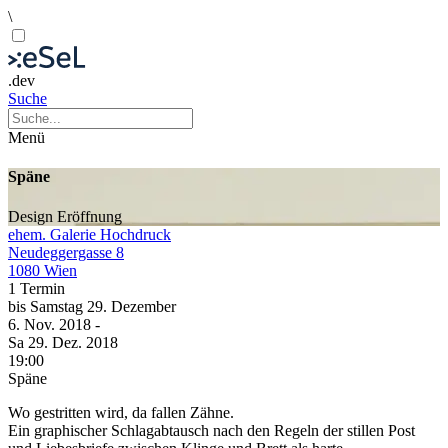
\
.dev
Suche
Menü
Späne
Design
Eröffnung
ehem. Galerie Hochdruck
Neudeggergasse 8
1080 Wien
1 Termin
bis
Samstag
29. Dezember
6. Nov.
2018
-
Sa
29. Dez.
2018
19:00
Späne
Wo gestritten wird, da fallen Zähne.
Ein graphischer Schlagabtausch nach den Regeln der stillen Post