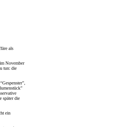
äre als
g im November
u tun: die
 “Gespenster”,
blumenstück”
servative
 später die
ht ein