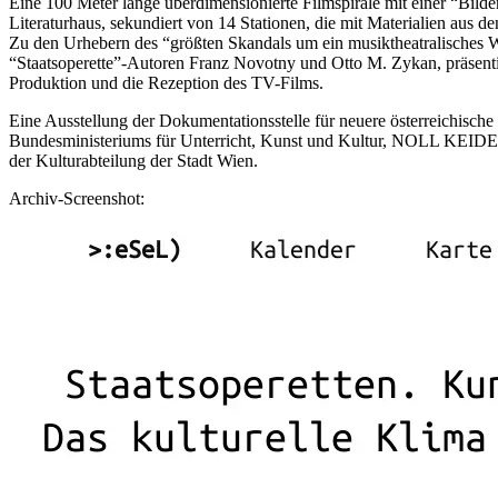
Eine 100 Meter lange überdimensionierte Filmspirale mit einer “Bilde
Literaturhaus, sekundiert von 14 Stationen, die mit Materialien aus d
Zu den Urhebern des “größten Skandals um ein musiktheatralisches Wer
“Staatsoperette”-Autoren Franz Novotny und Otto M. Zykan, präsentie
Produktion und die Rezeption des TV-Films.
Eine Ausstellung der Dokumentationsstelle für neuere österreichis
Bundesministeriums für Unterricht, Kunst und Kultur, NOLL KEIDE
der Kulturabteilung der Stadt Wien.
Archiv-Screenshot: