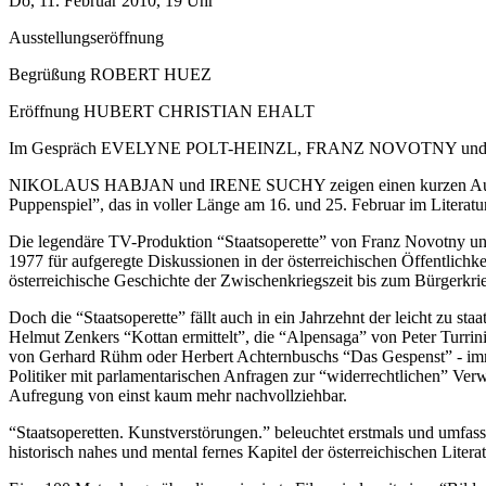
Do, 11. Februar 2010, 19 Uhr
Ausstellungseröffnung
Begrüßung ROBERT HUEZ
Eröffnung HUBERT CHRISTIAN EHALT
Im Gespräch EVELYNE POLT-HEINZL, FRANZ NOVOTNY un
NIKOLAUS HABJAN und IRENE SUCHY zeigen einen kurzen Ausschnitt
Puppenspiel”, das in voller Länge am 16. und 25. Februar im Literatur
Die legendäre TV-Produktion “Staatsoperette” von Franz Novotny u
1977 für aufgeregte Diskussionen in der österreichischen Öffentlichk
österreichische Geschichte der Zwischenkriegszeit bis zum Bürgerkri
Doch die “Staatsoperette” fällt auch in ein Jahrzehnt der leicht zu 
Helmut Zenkers “Kottan ermittelt”, die “Alpensaga” von Peter Turri
von Gerhard Rühm oder Herbert Achternbuschs “Das Gespenst” - imme
Politiker mit parlamentarischen Anfragen zur “widerrechtlichen” Ver
Aufregung von einst kaum mehr nachvollziehbar.
“Staatsoperetten. Kunstverstörungen.” beleuchtet erstmals und umfass
historisch nahes und mental fernes Kapitel der österreichischen Litera