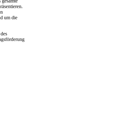
s gesamte
räsentieren.
en
nd um die
 des
ngsförderung