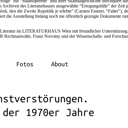
rfolge” zur “Staatsoperette” und ihrer Skandalgeschichte durchquert da
en Archiven des Literaturhauses ausgewählte “Erregungsfälle” der Zeit p
k, den die Zweite Republik je erlebte” (Carsten Fastner, “Falter”), d
rt die Ausstellung bislang noch nie öffentlich gezeigte Dokumente ru
che Literatur im LITERATURHAUS Wien mit freundlicher Unterstützung
R Rechtsanwälte, Franz Novotny und der Wissenschafts- und Forschu