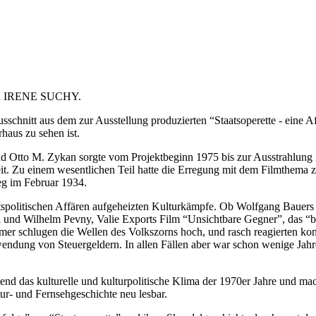
d IRENE SUCHY.
 aus dem zur Ausstellung produzierten “Staatsoperette - eine Aff
haus zu sehen ist.
nd Otto M. Zykan sorgte vom Projektbeginn 1975 bis zur Ausstrahlun
eit. Zu einem wesentlichen Teil hatte die Erregung mit dem Filmthema z
eg im Februar 1934.
staatspolitischen Affären aufgeheizten Kulturkämpfe. Ob Wolfgang Bauers
ni und Wilhelm Pevny, Valie Exports Film “Unsichtbare Gegner”, das “
r schlugen die Wellen des Volkszorns hoch, und rasch reagierten kon
wendung von Steuergeldern. In allen Fällen aber war schon wenige Jahre
end das kulturelle und kulturpolitische Klima der 1970er Jahre und mac
tur- und Fernsehgeschichte neu lesbar.