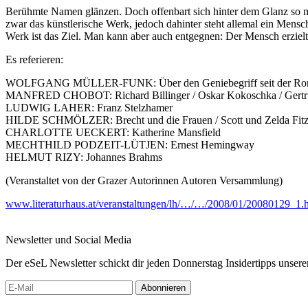
Berühmte Namen glänzen. Doch offenbart sich hinter dem Glanz so ma
zwar das künstlerische Werk, jedoch dahinter steht allemal ein Mensc
Werk ist das Ziel. Man kann aber auch entgegnen: Der Mensch erziel
Es referieren:
WOLFGANG MÜLLER-FUNK: Über den Geniebegriff seit der Ro
MANFRED CHOBOT: Richard Billinger / Oskar Kokoschka / Gertru
LUDWIG LAHER: Franz Stelzhamer
HILDE SCHMÖLZER: Brecht und die Frauen / Scott und Zelda Fitz
CHARLOTTE UECKERT: Katherine Mansfield
MECHTHILD PODZEIT-LÜTJEN: Ernest Hemingway
HELMUT RIZY: Johannes Brahms
(Veranstaltet von der Grazer Autorinnen Autoren Versammlung)
www.literaturhaus.at/veranstaltungen/lh/…/…/2008/01/20080129_1.
Newsletter und Social Media
Der eSeL Newsletter schickt dir jeden Donnerstag Insidertipps unsere
Abonnieren