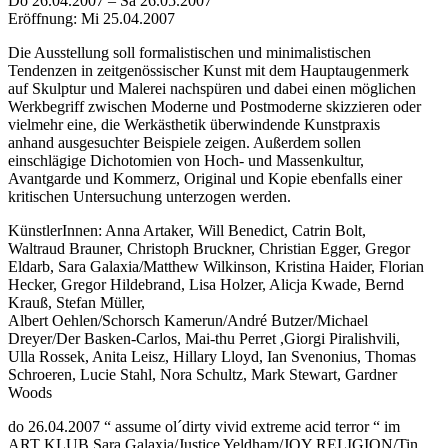
Do 26.04.2007 – Sa 26.05.2007
Eröffnung: Mi 25.04.2007
Die Ausstellung soll formalistischen und minimalistischen
Tendenzen in zeitgenössischer Kunst mit dem Hauptaugenmerk
auf Skulptur und Malerei nachspüren und dabei einen möglichen
Werkbegriff zwischen Moderne und Postmoderne skizzieren oder
vielmehr eine, die Werkästhetik überwindende Kunstpraxis
anhand ausgesuchter Beispiele zeigen. Außerdem sollen
einschlägige Dichotomien von Hoch- und Massenkultur,
Avantgarde und Kommerz, Original und Kopie ebenfalls einer
kritischen Untersuchung unterzogen werden.
KünstlerInnen: Anna Artaker, Will Benedict, Catrin Bolt,
Waltraud Brauner, Christoph Bruckner, Christian Egger, Gregor
Eldarb, Sara Galaxia/Matthew Wilkinson, Kristina Haider, Florian
Hecker, Gregor Hildebrand, Lisa Holzer, Alicja Kwade, Bernd
Krauß, Stefan Müller,
Albert Oehlen/Schorsch Kamerun/André Butzer/Michael
Dreyer/Der Basken-Carlos, Mai-thu Perret ,Giorgi Piralishvili,
Ulla Rossek, Anita Leisz, Hillary Lloyd, Ian Svenonius, Thomas
Schroeren, Lucie Stahl, Nora Schultz, Mark Stewart, Gardner
Woods
do 26.04.2007 “ assume ol´dirty vivid extreme acid terror “ im
ART KLUB Sara Galaxia/Justice Yeldham/JOY RELIGION/Tin