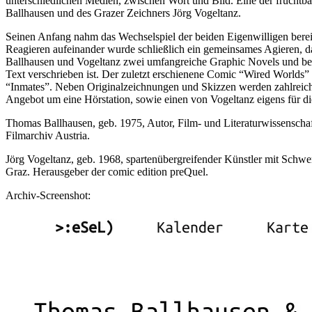
unterschiedlichen Medien, zwischen Wort und Bild. Eine der fruchtbar
Ballhausen und des Grazer Zeichners Jörg Vogeltanz.
Seinen Anfang nahm das Wechselspiel der beiden Eigenwilligen bereits
Reagieren aufeinander wurde schließlich ein gemeinsames Agieren, das
Ballhausen und Vogeltanz zwei umfangreiche Graphic Novels und begr
Text verschrieben ist. Der zuletzt erschienene Comic “Wired Worlds”
“Inmates”. Neben Originalzeichnungen und Skizzen werden zahlreich
Angebot um eine Hörstation, sowie einen von Vogeltanz eigens für di
Thomas Ballhausen, geb. 1975, Autor, Film- und Literaturwissenschaft
Filmarchiv Austria.
Jörg Vogeltanz, geb. 1968, spartenübergreifender Künstler mit Schwe
Graz. Herausgeber der comic edition preQuel.
Archiv-Screenshot: