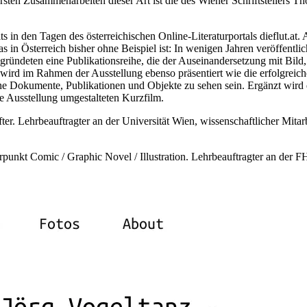
sten Zusammenarbeiten dieser Art ist die des Wiener Schriftstellers T
 in den Tagen des österreichischen Online-Literaturportals dieflut.at.
 in Österreich bisher ohne Beispiel ist: In wenigen Jahren veröffentlic
ündeten eine Publikationsreihe, die der Auseinandersetzung mit Bild
 wird im Rahmen der Ausstellung ebenso präsentiert wie die erfolgreic
e Dokumente, Publikationen und Objekte zu sehen sein. Ergänzt wird 
e Ausstellung umgestalteten Kurzfilm.
er. Lehrbeauftragter an der Universität Wien, wissenschaftlicher Mitar
rpunkt Comic / Graphic Novel / Illustration. Lehrbeauftragter an der 