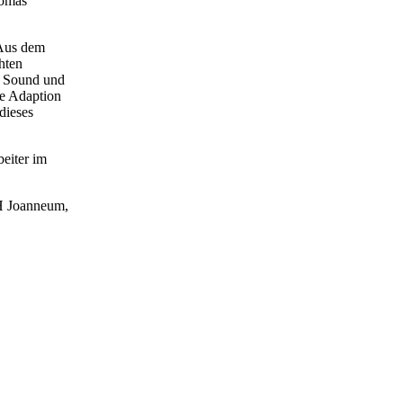
homas
 Aus dem
hten
, Sound und
he Adaption
dieses
beiter im
FH Joanneum,