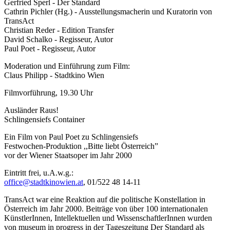
Gerfried Sperl - Der Standard
Cathrin Pichler (Hg.) - Ausstellungsmacherin und Kuratorin von
TransAct
Christian Reder - Edition Transfer
David Schalko - Regisseur, Autor
Paul Poet - Regisseur, Autor
Moderation und Einführung zum Film:
Claus Philipp - Stadtkino Wien
Filmvorführung, 19.30 Uhr
Ausländer Raus!
Schlingensiefs Container
Ein Film von Paul Poet zu Schlingensiefs
Festwochen-Produktion ,,Bitte liebt Österreich”
vor der Wiener Staatsoper im Jahr 2000
Eintritt frei, u.A.w.g.:
office@stadtkinowien.at
, 01/522 48 14-11
TransAct war eine Reaktion auf die politische Konstellation in
Österreich im Jahr 2000. Beiträge von über 100 internationalen
KünstlerInnen, Intellektuellen und WissenschaftlerInnen wurden
von museum in progress in der Tageszeitung Der Standard als