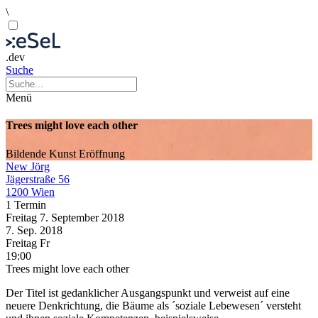
\
.dev
Suche
Menü
Trees might love each other
Bildende Kunst
Eröffnung
New Jörg
Jägerstraße 56
1200 Wien
1 Termin
Freitag
7. September
2018
7. Sep.
2018
Freitag
Fr
19:00
Trees might love each other
Der Titel ist gedanklicher Ausgangspunkt und verweist auf eine
neuere Denkrichtung, die Bäume als ´soziale Lebewesen´ versteht