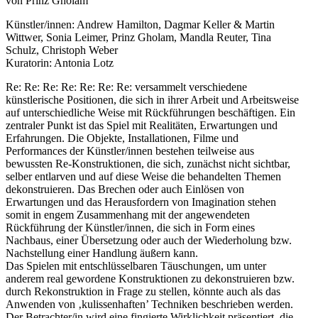
von Prinz Gholam
Künstler/innen: Andrew Hamilton, Dagmar Keller & Martin
Wittwer, Sonia Leimer, Prinz Gholam, Mandla Reuter, Tina
Schulz, Christoph Weber
Kuratorin: Antonia Lotz
Re: Re: Re: Re: Re: Re: Re: versammelt verschiedene
künstlerische Positionen, die sich in ihrer Arbeit und Arbeitsweise
auf unterschiedliche Weise mit Rückführungen beschäftigen. Ein
zentraler Punkt ist das Spiel mit Realitäten, Erwartungen und
Erfahrungen. Die Objekte, Installationen, Filme und
Performances der Künstler/innen bestehen teilweise aus
bewussten Re-Konstruktionen, die sich, zunächst nicht sichtbar,
selber entlarven und auf diese Weise die behandelten Themen
dekonstruieren. Das Brechen oder auch Einlösen von
Erwartungen und das Herausfordern von Imagination stehen
somit in engem Zusammenhang mit der angewendeten
Rückführung der Künstler/innen, die sich in Form eines
Nachbaus, einer Übersetzung oder auch der Wiederholung bzw.
Nachstellung einer Handlung äußern kann.
Das Spielen mit entschlüsselbaren Täuschungen, um unter
anderem real gewordene Konstruktionen zu dekonstruieren bzw.
durch Rekonstruktion in Frage zu stellen, könnte auch als das
Anwenden von ‚kulissenhaften’ Techniken beschrieben werden.
Der Betrachter/in wird eine fingierte Wirklichkeit präsentiert, die