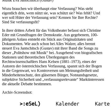
Musik Eva Jantschitsch (Gustav)
Wozu brauchen wir überhaupt eine Verfassung? Was steht
eigentlich drin, wem nützt sie, was schützt sie? Was fehlt? Und
wer soll Hüter der Verfassung sein? Kennen Sie Ihre Rechte?
Sind Sie verfassungsfit?
In ihrer dritten Arbeit für das Volkstheater befasst sich Christine
Eder mit Grundfragen der Demokratie. Aus gegebenem, 100-
jährigem Anlass entsteht ein Stück aus Originalzitaten und
Dokumenten. Wie auch schon bei Alles Walzer, alles brennt
steuert Eva Jantschitsch (Gustav) mit ihrer Band die Songs zu
dieser „Politshow mit Musik“ bei. Ausgehend von biografischen
Stationen und theoretischen Überlegungen des
Rechtswissenschaftlers Hans Kelsen (1881–1973), eines der
Autoren der österreichischen Verfassung, spannt sich der Bogen
in die Gegenwart, wo Kontroversen um Meinungsfreiheit und
Minderheitenschutz, den gläsernen Bürger, Notstandsgesetze,
subjektive Sicherheit und „verfassungsrelevante“ Marktinteressen
die aktuelle Debatte bestimmen.
Archiv-Screenshot: