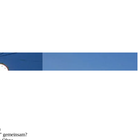
n
g” gemeinsam?