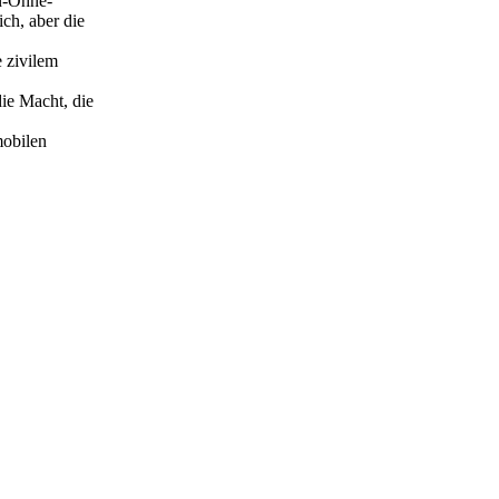
n-Ohne-
ch, aber die
 zivilem
ie Macht, die
mobilen