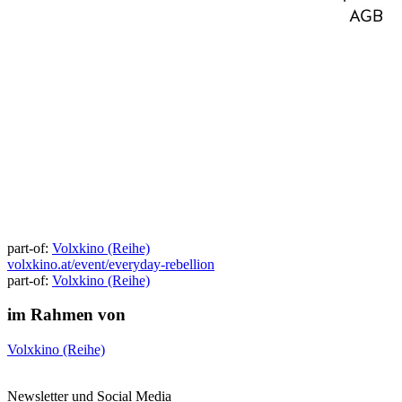
part-of:
Volxkino (Reihe)
volxkino.at/event/everyday-rebellion
part-of:
Volxkino (Reihe)
im Rahmen von
Volxkino (Reihe)
Newsletter und Social Media