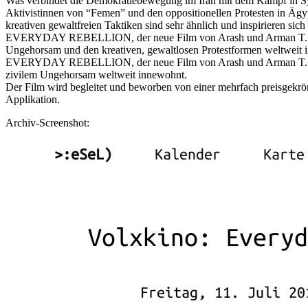
Was verbindet die Demokratiebewegung im Iran mit dem Kampf in S
Aktivistinnen von “Femen” und den oppositionellen Protesten in Ägyp
kreativen gewaltfreien Taktiken sind sehr ähnlich und inspirieren sic
EVERYDAY REBELLION, der neue Film von Arash und Arman T. Riahi,
Ungehorsam und den kreativen, gewaltlosen Protestformen weltweit 
EVERYDAY REBELLION, der neue Film von Arash und Arman T. Riahi,
zivilem Ungehorsam weltweit innewohnt.
Der Film wird begleitet und beworben von einer mehrfach preisgekrön
Applikation.
Archiv-Screenshot: