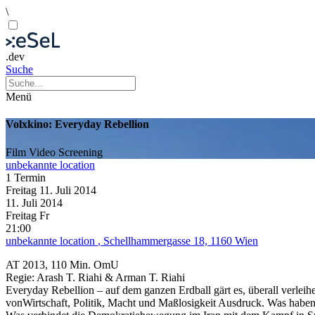
\
.dev
Suche
Menü
Volxkino: Everyday Rebellion
Film
Video
Screening
unbekannte location
1 Termin
Freitag
11. Juli
2014
11. Juli
2014
Freitag
Fr
21:00
unbekannte location
, Schellhammergasse 18, 1160 Wien
AT 2013, 110 Min. OmU
Regie: Arash T. Riahi & Arman T. Riahi
Everyday Rebellion – auf dem ganzen Erdball gärt es, überall verle
vonWirtschaft, Politik, Macht und Maßlosigkeit Ausdruck. Was habe