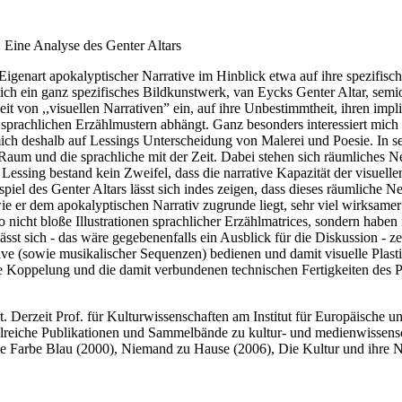
 Eine Analyse des Genter Altars
Eigenart apokalyptischer Narrative im Hinblick etwa auf ihre spezifisch
ls ich ein ganz spezifisches Bildkunstwerk, van Eycks Genter Altar, sem
it von ,,visuellen Narrativen” ein, auf ihre Unbestimmtheit, ihren impli
sprachlichen Erzählmustern abhängt. Ganz besonders interessiert mich 
 mich deshalb auf Lessings Unterscheidung von Malerei und Poesie. In 
Raum und die sprachliche mit der Zeit. Dabei stehen sich räumliches 
essing bestand kein Zweifel, dass die narrative Kapazität der visuell
piel des Genter Altars lässt sich indes zeigen, dass dieses räumliche 
ie er dem apokalyptischen Narrativ zugrunde liegt, sehr viel wirksamer
so nicht bloße Illustrationen sprachlicher Erzählmatrices, sondern haben 
st sich - das wäre gegebenenfalls ein Ausblick für die Diskussion - ze
ve (sowie musikalischer Sequenzen) bedienen und damit visuelle Plasti
ese Koppelung und die damit verbundenen technischen Fertigkeiten des 
.
. Derzeit Prof. für Kulturwissenschaften am Institut für Europäische u
hlreiche Publikationen und Sammelbände zu kultur- und medienwissens
e Farbe Blau (2000), Niemand zu Hause (2006), Die Kultur und ihre N