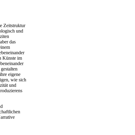
e Zeitstruktur
iologisch und
ziten
aber das
seinem
Nebeneinander
en Künste im
Nebeneinander
 gestalten
ihre eigene
igen, wie sich
zität und
Produzierens
nd
chaftlichen
arrative