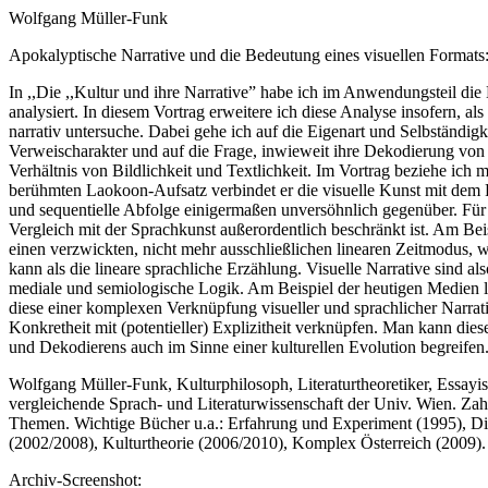
Wolfgang Müller-Funk
Apokalyptische Narrative und die Bedeutung eines visuellen Formats:
In ,,Die ,,Kultur und ihre Narrative” habe ich im Anwendungsteil die 
analysiert. In diesem Vortrag erweitere ich diese Analyse insofern, a
narrativ untersuche. Dabei gehe ich auf die Eigenart und Selbständigke
Verweischarakter und auf die Frage, inwieweit ihre Dekodierung von 
Verhältnis von Bildlichkeit und Textlichkeit. Im Vortrag beziehe ich
berühmten Laokoon-Aufsatz verbindet er die visuelle Kunst mit dem 
und sequentielle Abfolge einigermaßen unversöhnlich gegenüber. Für L
Vergleich mit der Sprachkunst außerordentlich beschränkt ist. Am Beis
einen verzwickten, nicht mehr ausschließlichen linearen Zeitmodus, w
kann als die lineare sprachliche Erzählung. Visuelle Narrative sind al
mediale und semiologische Logik. Am Beispiel der heutigen Medien läs
diese einer komplexen Verknüpfung visueller und sprachlicher Narrati
Konkretheit mit (potentieller) Explizitheit verknüpfen. Man kann di
und Dekodierens auch im Sinne einer kulturellen Evolution begreifen
Wolfgang Müller-Funk, Kulturphilosoph, Literaturtheoretiker, Essayist
vergleichende Sprach- und Literaturwissenschaft der Univ. Wien. Za
Themen. Wichtige Bücher u.a.: Erfahrung und Experiment (1995), Di
(2002/2008), Kulturtheorie (2006/2010), Komplex Österreich (2009).
Archiv-Screenshot: