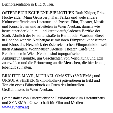
Buchpräsentation in Bild & Ton.
ÖSTERREICHISCHE EXILBIBLIOTHEK Ruth Klüger, Fritz
Hochwälder, Mimi Grossberg, Karl Farkas und viele andere
Kulturschaffende aus Literatur und Presse, Film, Theater, Musik
und Kunst lebten und arbeiteten in Wien-Neubau, damals wie
heute einer der kulturell und kreativ aufgeladenen Bezirke der
Stadt. Ähnlich der Friedrichstraße in Berlin oder Wardour Street
in London war die Neubaugasse mit ihren Filmproduktionsfirmen
und Kinos das Herzstück der österreichischen Filmproduktion seit
ihren Anfängen. Wohnhäuser, Ateliers, Theater, Cafés und
Redaktionen in Wien-Neubau sind topografische
Anknüpfungspunkte, um Geschichten von Verfolgung und Exil
zu erzählen und die Erinnerung an die Menschen, die hier lebten,
lebendig zu halten.
BRIGITTE MAYR, MICHAEL OMASTA (SYNEMA) und
URSULA SEEBER (Exilbibliothek) präsentieren in Bild und
Ton ein erstes Fährtenbuch zu Orten des kulturellen
Gedächtnisses in Wien-Neubau.
(Veranstaltet von Österreichische Exilbibliothek im Literaturhaus
und SYNEMA - Gesellschaft für Film und Medien -
www.synema.at
)