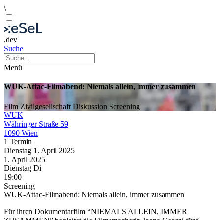
\
.dev
Suche
Menü
WUK-Attac-Filmabend: Niemals allein, immer zusammen
Film
Zivilgesellschaft
Diskussion
Screening
WUK
Währinger Straße 59
1090 Wien
1 Termin
Dienstag
1. April
2025
1. April
2025
Dienstag
Di
19:00
Screening
WUK-Attac-Filmabend: Niemals allein, immer zusammen
Für ihren Dokumentarfilm “NIEMALS ALLEIN, IMMER