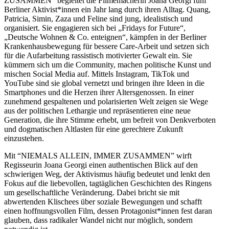
ZUSAMMEN” begleitet die Filmemacherin Joana Georgi fünf
Berliner Aktivist*innen ein Jahr lang durch ihren Alltag. Quang,
Patricia, Simin, Zaza und Feline sind jung, idealistisch und
organisiert. Sie engagieren sich bei „Fridays for Future“,
„Deutsche Wohnen & Co. enteignen“, kämpfen in der Berliner
Krankenhausbewegung für bessere Care-Arbeit und setzen sich
für die Aufarbeitung rassistisch motivierter Gewalt ein. Sie
kümmern sich um die Community, machen politische Kunst und
mischen Social Media auf. Mittels Instagram, TikTok und
YouTube sind sie global vernetzt und bringen ihre Ideen in die
Smartphones und die Herzen ihrer Altersgenossen. In einer
zunehmend gespaltenen und polarisierten Welt zeigen sie Wege
aus der politischen Lethargie und repräsentieren eine neue
Generation, die ihre Stimme erhebt, um befreit von Denkverboten
und dogmatischen Altlasten für eine gerechtere Zukunft
einzustehen.
Mit “NIEMALS ALLEIN, IMMER ZUSAMMEN” wirft
Regisseurin Joana Georgi einen authentischen Blick auf den
schwierigen Weg, der Aktivismus häufig bedeutet und lenkt den
Fokus auf die liebevollen, tagtäglichen Geschichten des Ringens
um gesellschaftliche Veränderung. Dabei bricht sie mit
abwertenden Klischees über soziale Bewegungen und schafft
einen hoffnungsvollen Film, dessen Protagonist*innen fest daran
glauben, dass radikaler Wandel nicht nur möglich, sondern