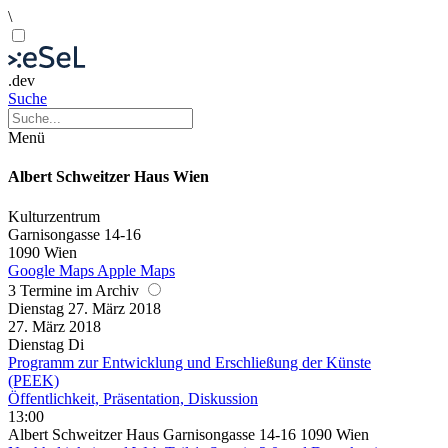
\
.dev
Suche
Menü
Albert Schweitzer Haus Wien
Kulturzentrum
Garnisongasse 14-16
1090 Wien
Google Maps
Apple Maps
3 Termine im Archiv
Dienstag
27. März
2018
27. März
2018
Dienstag
Di
Programm zur Entwicklung und Erschließung der Künste
(PEEK)
Öffentlichkeit, Präsentation, Diskussion
13:00
Albert Schweitzer Haus Garnisongasse 14-16 1090 Wien