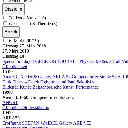
Screening (2)
Disziplin
Bildende Kunst (10)
Gesellschaft & Theorie (8)
Bezirk
6. Mariahilf (19)
Dienstag
27. März
2018
27. März
2018
Dienstag
Di
Special Sunday: DEREK OGBOURNE - Physical Matter, a Half Vide
Öffentlichkeit
15:00
Area 53
, Atelier & Gallery AREA 53 Gumpendorfer Straße 53 A-1
Dark Times – Derek Ogbourne and Paul Sakoilsky
Bildende Kunst, Zeitgenössische Kunst, Performance
19:00
Area 53, 1060, Gumpendorfer Straße 53
ANGST
Öffentlichkeit, Installation
19:00
AREA53
Eröffnung STEFAN WAIBEL Gallery AREA 53