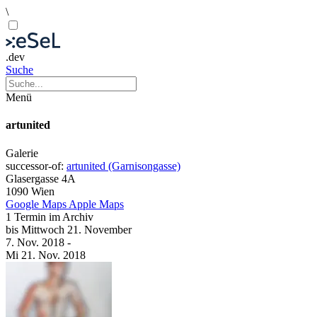
\
.dev
Suche
Menü
artunited
Galerie
successor-of:
artunited (Garnisongasse)
Glasergasse 4A
1090 Wien
Google Maps
Apple Maps
1 Termin im Archiv
bis
Mittwoch
21. November
7. Nov.
2018
-
Mi
21. Nov.
2018