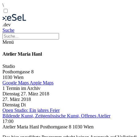
\
.dev
Suche
Menü
Atelier Maria Hanl
Studio
Posthorngasse 8
1030 Wien
Google Maps
Apple Maps
1 Termin im Archiv
Dienstag
27. März
2018
27. März
2018
Dienstag
Di
Open Studio: Ein jahres Feier
Bildende Kunst, Zeitgenössische Kunst, Offenes Atelier
17:00
Atelier Maria Hanl Posthorngasse 8 1030 Wien