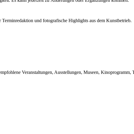
igkeit. Es kann jederzeit zu Änderungen oder Ergänzungen kommen.
r Terminredaktion und fotografische Highlights aus dem Kunstbetrieb.
du empfohlene Veranstaltungen, Ausstellungen, Museen, Kinoprogramm, T