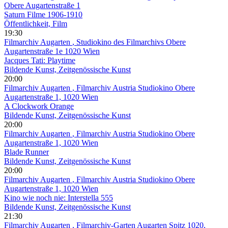
Obere Augartenstraße 1
Saturn Filme 1906-1910
Öffentlichkeit, Film
19:30
Filmarchiv Augarten
, Studiokino des Filmarchivs Obere
Augartenstraße 1e 1020 Wien
Jacques Tati: Playtime
Bildende Kunst, Zeitgenössische Kunst
20:00
Filmarchiv Augarten
, Filmarchiv Austria Studiokino Obere
Augartenstraße 1, 1020 Wien
A Clockwork Orange
Bildende Kunst, Zeitgenössische Kunst
20:00
Filmarchiv Augarten
, Filmarchiv Austria Studiokino Obere
Augartenstraße 1, 1020 Wien
Blade Runner
Bildende Kunst, Zeitgenössische Kunst
20:00
Filmarchiv Augarten
, Filmarchiv Austria Studiokino Obere
Augartenstraße 1, 1020 Wien
Kino wie noch nie: Interstella 555
Bildende Kunst, Zeitgenössische Kunst
21:30
Filmarchiv Augarten
, Filmarchiv-Garten Augarten Spitz 1020,