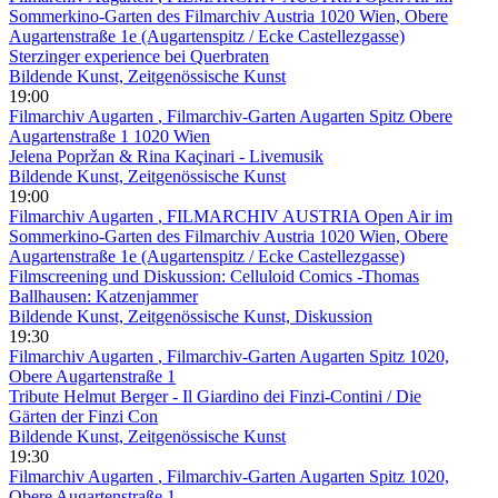
Sommerkino-Garten des Filmarchiv Austria 1020 Wien, Obere
Augartenstraße 1e (Augartenspitz / Ecke Castellezgasse)
Sterzinger experience bei Querbraten
Bildende Kunst, Zeitgenössische Kunst
19:00
Filmarchiv Augarten
, Filmarchiv-Garten Augarten Spitz Obere
Augartenstraße 1 1020 Wien
Jelena Popržan & Rina Kaçinari - Livemusik
Bildende Kunst, Zeitgenössische Kunst
19:00
Filmarchiv Augarten
, FILMARCHIV AUSTRIA Open Air im
Sommerkino-Garten des Filmarchiv Austria 1020 Wien, Obere
Augartenstraße 1e (Augartenspitz / Ecke Castellezgasse)
Filmscreening und Diskussion: Celluloid Comics -Thomas
Ballhausen: Katzenjammer
Bildende Kunst, Zeitgenössische Kunst, Diskussion
19:30
Filmarchiv Augarten
, Filmarchiv-Garten Augarten Spitz 1020,
Obere Augartenstraße 1
Tribute Helmut Berger - Il Giardino dei Finzi-Contini / Die
Gärten der Finzi Con
Bildende Kunst, Zeitgenössische Kunst
19:30
Filmarchiv Augarten
, Filmarchiv-Garten Augarten Spitz 1020,
Obere Augartenstraße 1