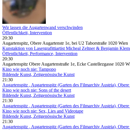
Wir lassen die Augartenwand verschwinden
Öffentlichkeit, Intervention
20:30
Augartenspitz, Obere Augartenstr 1e, bei U2 Taborstraße 1020 Wien
Kunstaktion von Lasergrafittiartist Micheal Zeltner & Benjamin Klem
Öffentlichkeit, Performance, Intervention
20:30
Augartenspitz Obere Augartenstraße 1e, Ecke Castellezgasse 1020 W
Kino wie noch nie: Tampopo
Bildende Kunst, Zeitgenössische Kunst
21:30
Augartenspitz
, Augartenspitz (Garten des Filmarchiv Austria), Ober
Kino wie noch nie: Sons of the desert
Bildende Kunst, Zeitgenössische Kunst
21:30
Augartenspitz
, Augartenspitz (Garten des Filmarchiv Austria), Ober
Kino wie noch nie: Sex, Lies and Videotape
Bildende Kunst, Zeitgenössische Kunst
21:30
Augartenspitz
, Augartenspitz (Garten des Filmarchiv Austria), Ober