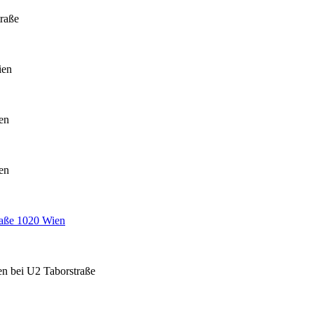
traße
ien
en
en
raße 1020 Wien
en bei U2 Taborstraße