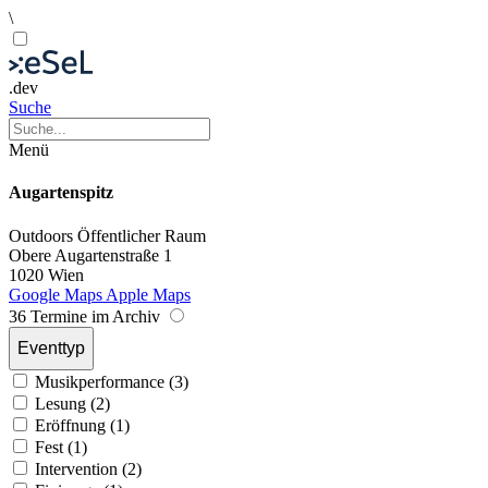
\
.dev
Suche
Menü
Augartenspitz
Outdoors
Öffentlicher Raum
Obere Augartenstraße 1
1020 Wien
Google Maps
Apple Maps
36 Termine im Archiv
Eventtyp
Musikperformance (3)
Lesung (2)
Eröffnung (1)
Fest (1)
Intervention (2)