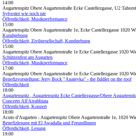
14:00
Augartenspitz Obere Augartenstraße Ecke Castellezgasse, U2 Tabors
Sylvester wie noch nie
Öffentlichkeit, Musikperformance
15:00
Augartenspitz Obere Augartenstraße 1e, Ecke Castellezgasse 1020 W
Kundgebung
Öffentlichkeit, Zivilgesellschaft, Kundgebung
15:00
Augartenspitz Obere Augartenstraße 1e Ecke Castellezgasse 1020 Wi
Schützenfest am Augarten
Öffentlichkeit, Musikperformance
17:00
Augartenspitz Obere Augartenstraße 1e Ecke Castellezgasse 1020 Wi
Benefizvorstellung: Jerry Bock "Anatevka" - the fiddler on the roof
Öffentlichkeit
18:00
Augartenspitz
, Augartenspitz Ecke Castellezgasse/Obere Augartenst
Concerto All'Arrabbiata
Öffentlichkeit, Konzert
18:00
Acuto d'Augarten - Augartenspitz Obere Augartenstraße 1e, 1020 Wi
Benefizlesung mit El Awadalla und FreundInnen
Öffentlichkeit, Lesung
19:00