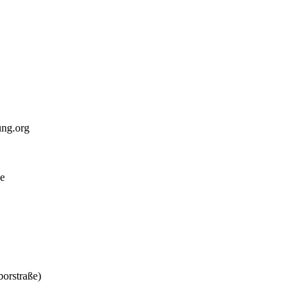
ung.org
ße
borstraße)