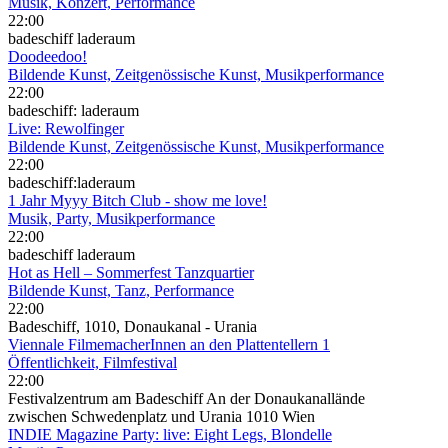
Musik, Konzert, Performance
22:00
badeschiff laderaum
Doodeedoo!
Bildende Kunst, Zeitgenössische Kunst, Musikperformance
22:00
badeschiff: laderaum
Live: Rewolfinger
Bildende Kunst, Zeitgenössische Kunst, Musikperformance
22:00
badeschiff:laderaum
1 Jahr Myyy Bitch Club - show me love!
Musik, Party, Musikperformance
22:00
badeschiff laderaum
Hot as Hell – Sommerfest Tanzquartier
Bildende Kunst, Tanz, Performance
22:00
Badeschiff, 1010, Donaukanal - Urania
Viennale FilmemacherInnen an den Plattentellern 1
Öffentlichkeit, Filmfestival
22:00
Festivalzentrum am Badeschiff An der Donaukanallände
zwischen Schwedenplatz und Urania 1010 Wien
INDIE Magazine Party: live: Eight Legs, Blondelle