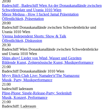
20:00
Badeschiff
, Badeschiff Wien An der Donaukanallände zwischen
Schwedenplatz und Urania 1010 Wien
Mieze Medusa - How I fucked Jamal Präsentation
Öffentlichkeit, Präsentation
20:00
Badeschiff Donaukanallände zwischen Schwedenbrücke und
Urania 1010 Wien
Vienna Independent Shorts: Show & Talk
Öffentlichkeit, Diskussion
20:30
Badeschiff Wien Donaukanallände zwischen Schwedenbrücke
und Urania 1010 Wien
Ships ahoy! Lieder von Wind, Wasser und Gezeiten
Bildende Kunst, Zeitgenössische Kunst, Musikperformance
21:00
Badeschiff Donaukanallände 1010 Wien
Myyy Bitch Club Live: Namalee'n'The Namazonz
Musik, Party, Musikperformance
21:00
badeschiff laderaum
Pling-Plong: Single-Release-Party: Seelenluft
Musik, Konzert, Performance
21:00
Badeschiff: Laderaum