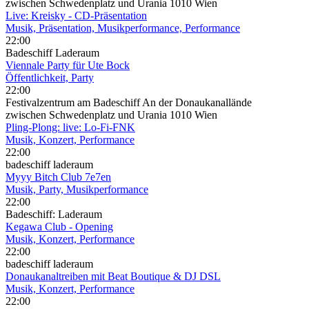
zwischen Schwedenplatz und Urania 1010 Wien
Live: Kreisky - CD-Präsentation
Musik, Präsentation, Musikperformance, Performance
22:00
Badeschiff Laderaum
Viennale Party für Ute Bock
Öffentlichkeit, Party
22:00
Festivalzentrum am Badeschiff An der Donaukanallände
zwischen Schwedenplatz und Urania 1010 Wien
Pling-Plong: live: Lo-Fi-FNK
Musik, Konzert, Performance
22:00
badeschiff laderaum
Myyy Bitch Club 7e7en
Musik, Party, Musikperformance
22:00
Badeschiff: Laderaum
Kegawa Club - Opening
Musik, Konzert, Performance
22:00
badeschiff laderaum
Donaukanaltreiben mit Beat Boutique & DJ DSL
Musik, Konzert, Performance
22:00