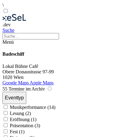
\
.dev
Suche
Menü
Badeschiff
Lokal
Bühne
Café
Obere Donaustrasse 97-99
1020 Wien
Google Maps
Apple Maps
55 Termine im Archiv
Eventtyp
Musikperformance (14)
Lesung (2)
Eröffnung (1)
Präsentation (3)
Fest (1)