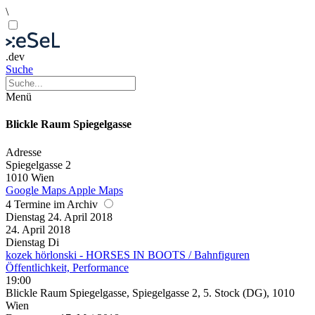
\
.dev
Suche
Menü
Blickle Raum Spiegelgasse
Adresse
Spiegelgasse 2
1010 Wien
Google Maps
Apple Maps
4 Termine im Archiv
Dienstag
24. April
2018
24. April
2018
Dienstag
Di
kozek hörlonski - HORSES IN BOOTS / Bahnfiguren
Öffentlichkeit, Performance
19:00
Blickle Raum Spiegelgasse, Spiegelgasse 2, 5. Stock (DG), 1010
Wien