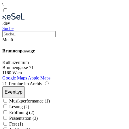
\
.dev
Suche
Menü
Brunnenpassage
Kulturzentrum
Brunnengasse 71
1160 Wien
Google Maps
Apple Maps
21 Termine im Archiv
Eventtyp
Musikperformance (1)
Lesung (2)
Eröffnung (2)
Präsentation (3)
Fest (1)