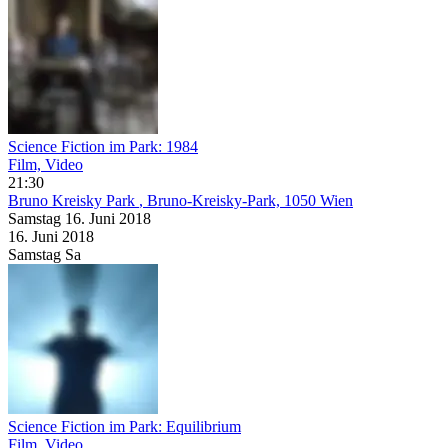
Science Fiction im Park: 1984
Film, Video
21:30
Bruno Kreisky Park
, Bruno-Kreisky-Park, 1050 Wien
Samstag
16. Juni
2018
16. Juni
2018
Samstag
Sa
Science Fiction im Park: Equilibrium
Film, Video