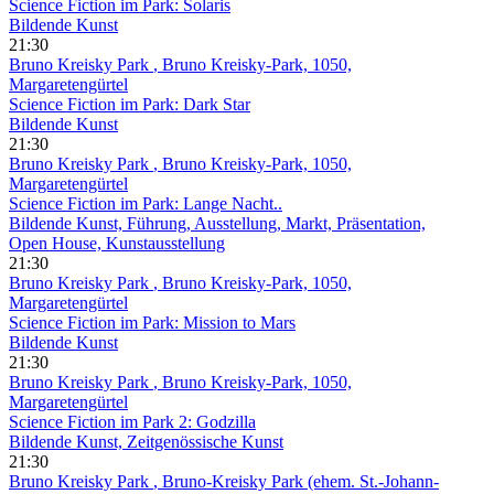
Science Fiction im Park: Solaris
Bildende Kunst
21:30
Bruno Kreisky Park
, Bruno Kreisky-Park, 1050,
Margaretengürtel
Science Fiction im Park: Dark Star
Bildende Kunst
21:30
Bruno Kreisky Park
, Bruno Kreisky-Park, 1050,
Margaretengürtel
Science Fiction im Park: Lange Nacht..
Bildende Kunst, Führung, Ausstellung, Markt, Präsentation,
Open House, Kunstausstellung
21:30
Bruno Kreisky Park
, Bruno Kreisky-Park, 1050,
Margaretengürtel
Science Fiction im Park: Mission to Mars
Bildende Kunst
21:30
Bruno Kreisky Park
, Bruno Kreisky-Park, 1050,
Margaretengürtel
Science Fiction im Park 2: Godzilla
Bildende Kunst, Zeitgenössische Kunst
21:30
Bruno Kreisky Park
, Bruno-Kreisky Park (ehem. St.-Johann-