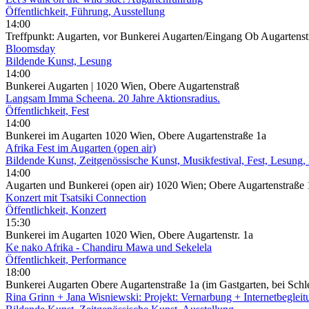
Öffentlichkeit, Führung, Ausstellung
14:00
Treffpunkt: Augarten, vor Bunkerei Augarten/Eingang Ob Augartenst
Bloomsday
Bildende Kunst, Lesung
14:00
Bunkerei Augarten | 1020 Wien, Obere Augartenstraß
Langsam Imma Scheena. 20 Jahre Aktionsradius.
Öffentlichkeit, Fest
14:00
Bunkerei im Augarten 1020 Wien, Obere Augartenstraße 1a
Afrika Fest im Augarten (open air)
Bildende Kunst, Zeitgenössische Kunst, Musikfestival, Fest, Lesung
14:00
Augarten und Bunkerei (open air) 1020 Wien; Obere Augartenstraße 
Konzert mit Tsatsiki Connection
Öffentlichkeit, Konzert
15:30
Bunkerei im Augarten 1020 Wien, Obere Augartenstr. 1a
Ke nako Afrika - Chandiru Mawa und Sekelela
Öffentlichkeit, Performance
18:00
Bunkerei Augarten Obere Augartenstraße 1a (im Gastgarten, bei Schl
Rina Grinn + Jana Wisniewski: Projekt: Vernarbung + Internetbegleit