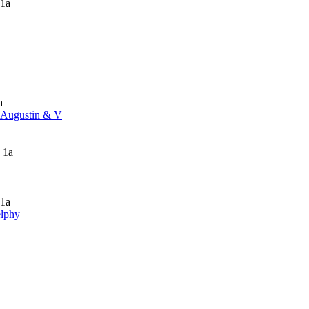
 1a
a
a Augustin & V
 1a
 1a
elphy