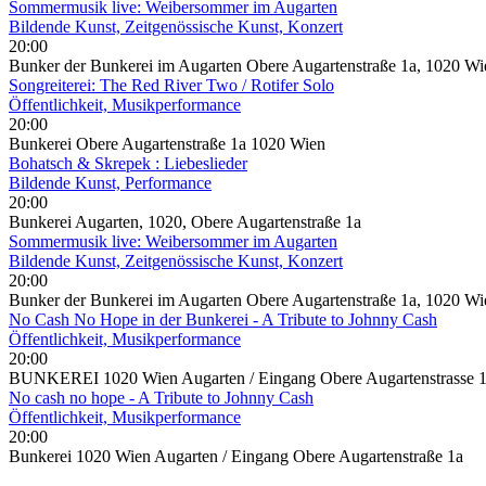
Sommermusik live: Weibersommer im Augarten
Bildende Kunst, Zeitgenössische Kunst, Konzert
20:00
Bunker der Bunkerei im Augarten Obere Augartenstraße 1a, 1020 Wi
Songreiterei: The Red River Two / Rotifer Solo
Öffentlichkeit, Musikperformance
20:00
Bunkerei Obere Augartenstraße 1a 1020 Wien
Bohatsch & Skrepek : Liebeslieder
Bildende Kunst, Performance
20:00
Bunkerei Augarten, 1020, Obere Augartenstraße 1a
Sommermusik live: Weibersommer im Augarten
Bildende Kunst, Zeitgenössische Kunst, Konzert
20:00
Bunker der Bunkerei im Augarten Obere Augartenstraße 1a, 1020 Wi
No Cash No Hope in der Bunkerei - A Tribute to Johnny Cash
Öffentlichkeit, Musikperformance
20:00
BUNKEREI 1020 Wien Augarten / Eingang Obere Augartenstrasse 
No cash no hope - A Tribute to Johnny Cash
Öffentlichkeit, Musikperformance
20:00
Bunkerei 1020 Wien Augarten / Eingang Obere Augartenstraße 1a