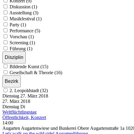
Konzert (9)
Diskussion (1)
Ausstellung (3)
Musikfestival (1)
Party (1)
Performance (5)
Vorschau (1)
Screening (1)
Führung (1)
Disziplin
Bildende Kunst (15)
Gesellschaft & Theorie (16)
Bezirk
2. Leopoldstadt (32)
Dienstag
27. März
2018
27. März
2018
Dienstag
Di
Weltflüchtlingstag
Öffentlichkeit, Konzert
14:00
Augarten Augartenwiese und Bunkerei Obere Augartenstraße 1a 102
Let's walk on the wild side! Augartenführung