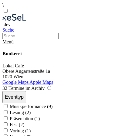
\
.dev
Suche
Menü
Bunkerei
Lokal
Café
Obere Augartenstraße 1a
1020 Wien
Google Maps
Apple Maps
32 Termine im Archiv
Eventtyp
Musikperformance (9)
Lesung (2)
Präsentation (1)
Fest (2)
Vortrag (1)