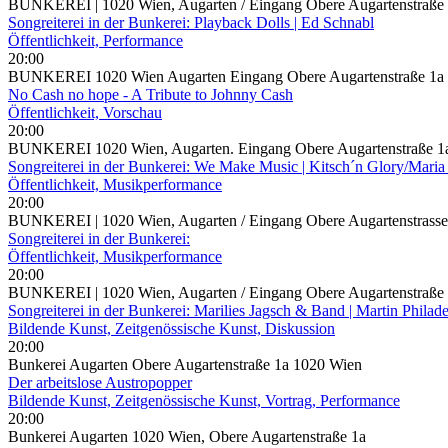
BUNKEREI | 1020 Wien, Augarten / Eingang Obere Augartenstraße
Songreiterei in der Bunkerei: Playback Dolls | Ed Schnabl
Öffentlichkeit, Performance
20:00
BUNKEREI 1020 Wien Augarten Eingang Obere Augartenstraße 1a
No Cash no hope - A Tribute to Johnny Cash
Öffentlichkeit, Vorschau
20:00
BUNKEREI 1020 Wien, Augarten. Eingang Obere Augartenstraße 1
Songreiterei in der Bunkerei: We Make Music | Kitsch´n Glory/Mari
Öffentlichkeit, Musikperformance
20:00
BUNKEREI | 1020 Wien, Augarten / Eingang Obere Augartenstrasse
Songreiterei in der Bunkerei:
Öffentlichkeit, Musikperformance
20:00
BUNKEREI | 1020 Wien, Augarten / Eingang Obere Augartenstraße
Songreiterei in der Bunkerei: Marilies Jagsch & Band | Martin Philad
Bildende Kunst, Zeitgenössische Kunst, Diskussion
20:00
Bunkerei Augarten Obere Augartenstraße 1a 1020 Wien
Der arbeitslose Austropopper
Bildende Kunst, Zeitgenössische Kunst, Vortrag, Performance
20:00
Bunkerei Augarten 1020 Wien, Obere Augartenstraße 1a