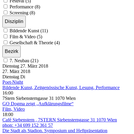
Festival (5)
Performance (8)
Screening (8)
Disziplin
Bildende Kunst (11)
Film & Video (5)
Gesellschaft & Theorie (4)
Bezirk
7. Neubau (21)
Dienstag
27. März
2018
27. März
2018
Dienstag
Di
Poet-Night
Bildende Kunst, Zeitgenössische Kunst, Lesung, Performance
16:00
7Stern Siebensterngasse 31 1070 Wien
GO Dogma zeigt „Aufklärungsfilme“
Film, Video
18:00
Café Siebenstern
, 7STERN Siebensterngasse 31 1070 Wien
phon: +34 699 152 361 57
Die Stadt als Stadion. Symposium und Heftpräsentation