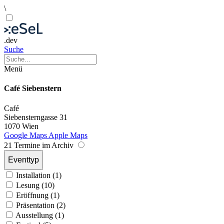
\
.dev
Suche
Menü
Café Siebenstern
Café
Siebensterngasse 31
1070 Wien
Google Maps
Apple Maps
21 Termine im Archiv
Eventtyp
Installation (1)
Lesung (10)
Eröffnung (1)
Präsentation (2)
Ausstellung (1)