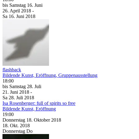
bis
Samstag
16. Juni
26. April
2018
-
Sa
16. Juni
2018
flashback
Bildende Kunst, Eröffnung, Gruppenausstellung
18:00
bis
Samstag
28. Juli
21. Juni
2018
-
Sa
28. Juli
2018
Isa Rosen­berger: full of spirits so free
Bildende Kunst, Eröffnung
19:00
Donnerstag
18. Oktober
2018
18. Okt.
2018
Donnerstag
Do