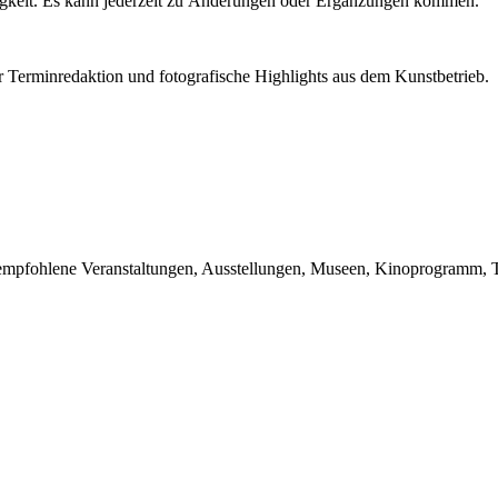
igkeit. Es kann jederzeit zu Änderungen oder Ergänzungen kommen.
r Terminredaktion und fotografische Highlights aus dem Kunstbetrieb.
du empfohlene Veranstaltungen, Ausstellungen, Museen, Kinoprogramm, T