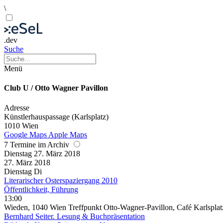
\
.dev
Suche
Menü
Club U / Otto Wagner Pavillon
Adresse
Künstlerhauspassage (Karlsplatz)
1010 Wien
Google Maps
Apple Maps
7 Termine im Archiv
Dienstag
27. März
2018
27. März
2018
Dienstag
Di
Literarischer Osterspaziergang 2010
Öffentlichkeit, Führung
13:00
Wieden, 1040 Wien Treffpunkt Otto-Wagner-Pavillon, Café Karlspla
Bernhard Seiter. Lesung & Buchpräsentation