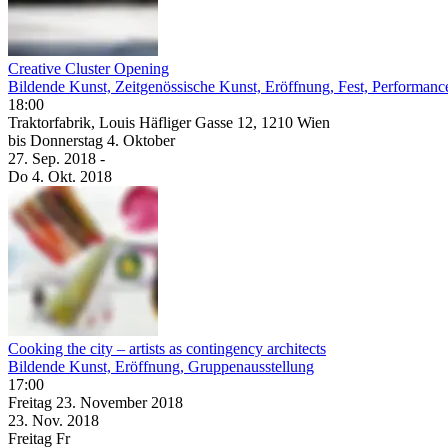
Creative Cluster Opening
Bildende Kunst, Zeitgenössische Kunst, Eröffnung, Fest, Performanc
18:00
Traktorfabrik, Louis Häfliger Gasse 12, 1210 Wien
bis
Donnerstag
4. Oktober
27. Sep.
2018
-
Do
4. Okt.
2018
Cooking the city – artists as contingency architects
Bildende Kunst, Eröffnung, Gruppenausstellung
17:00
Freitag
23. November
2018
23. Nov.
2018
Freitag
Fr