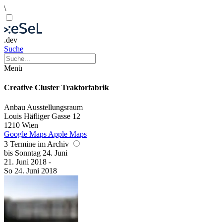
\
.dev
Suche
Menü
Creative Cluster Traktorfabrik
Anbau
Ausstellungsraum
Louis Häfliger Gasse 12
1210 Wien
Google Maps
Apple Maps
3 Termine im Archiv
bis
Sonntag
24. Juni
21. Juni
2018
-
So
24. Juni
2018