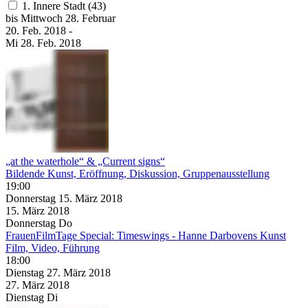
1. Innere Stadt (43)
bis
Mittwoch
28. Februar
20. Feb.
2018
-
Mi
28. Feb.
2018
„at the waterhole“ & „Current signs“
Bildende Kunst, Eröffnung, Diskussion, Gruppenausstellung
19:00
Donnerstag
15. März
2018
15. März
2018
Donnerstag
Do
FrauenFilmTage Special: Timeswings - Hanne Darbovens Kunst
Film, Video, Führung
18:00
Dienstag
27. März
2018
27. März
2018
Dienstag
Di