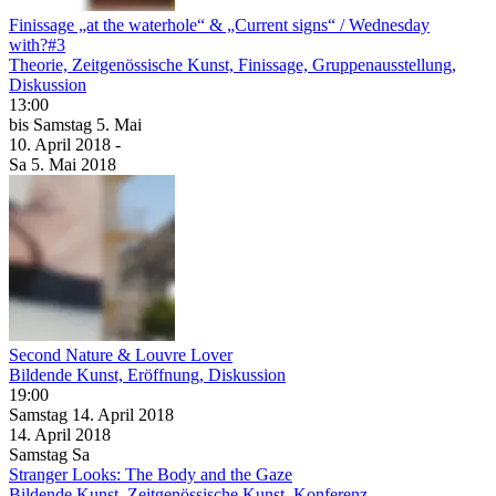
Finissage „at the waterhole“ & „Current signs“ / Wednesday
with?#3
Theorie, Zeitgenössische Kunst, Finissage, Gruppenausstellung,
Diskussion
13:00
bis
Samstag
5. Mai
10. April
2018
-
Sa
5. Mai
2018
Second Nature & Louvre Lover
Bildende Kunst, Eröffnung, Diskussion
19:00
Samstag
14. April
2018
14. April
2018
Samstag
Sa
Stranger Looks: The Body and the Gaze
Bildende Kunst, Zeitgenössische Kunst, Konferenz