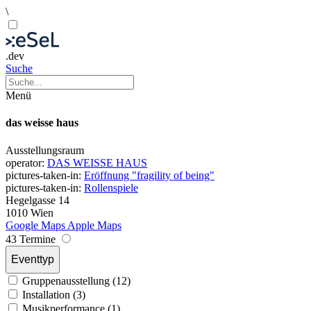
\
.dev
Suche
Menü
das weisse haus
Ausstellungsraum
operator:
DAS WEISSE HAUS
pictures-taken-in:
Eröffnung "fragility of being"
pictures-taken-in:
Rollenspiele
Hegelgasse 14
1010 Wien
Google Maps
Apple Maps
43 Termine
Eventtyp
Gruppenausstellung (12)
Installation (3)
Musikperformance (1)