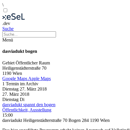
\
.dev
Suche
Menü
dasviadukt bogen
Gebiet
Öffentlicher Raum
Heiligenstädterstraße 70
1190 Wien
Google Maps
Apple Maps
1 Termin im Archiv
Dienstag
27. März
2018
27. März
2018
Dienstag
Di
dasviadukt spannt den bogen
Öffentlichkeit, Ausstellung
15:00
dasviadukt Heiligenstädterstraße 70 Bogen 284 1190 Wien