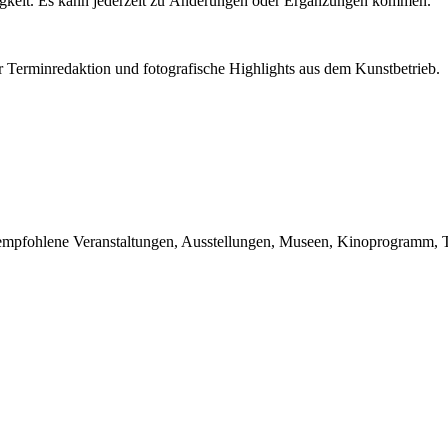
igkeit. Es kann jederzeit zu Änderungen oder Ergänzungen kommen.
r Terminredaktion und fotografische Highlights aus dem Kunstbetrieb.
du empfohlene Veranstaltungen, Ausstellungen, Museen, Kinoprogramm, T