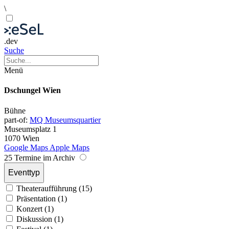
\
.dev
Suche
Menü
Dschungel Wien
Bühne
part-of:
MQ Museumsquartier
Museumsplatz 1
1070 Wien
Google Maps
Apple Maps
25 Termine im Archiv
Eventtyp
Theateraufführung (15)
Präsentation (1)
Konzert (1)
Diskussion (1)