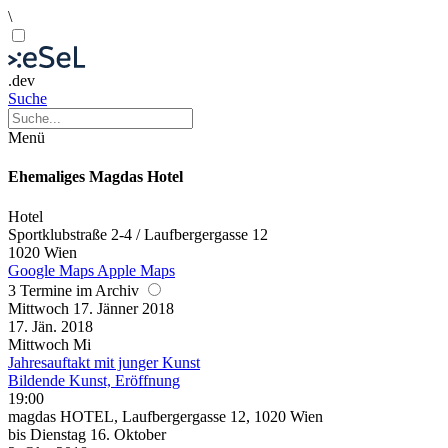
\
.dev
Suche
Menü
Ehemaliges Magdas Hotel
Hotel
Sportklubstraße 2-4 / Laufbergergasse 12
1020 Wien
Google Maps
Apple Maps
3 Termine im Archiv
Mittwoch
17. Jänner
2018
17. Jän.
2018
Mittwoch
Mi
Jahresauftakt mit junger Kunst
Bildende Kunst, Eröffnung
19:00
magdas HOTEL, Laufbergergasse 12, 1020 Wien
bis
Dienstag
16. Oktober