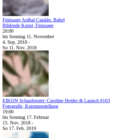
Finissage Aníbal Catalán. Babel
Bildende Kunst, Finissage
20:00
bis
Sonntag
11. November
4. Sep.
2018
-
So
11. Nov.
2018
EIKON Schaufenster: Caroline Heider & Launch #103
Fotografie, Kunstausstellung
19:00
bis
Sonntag
17. Februar
15. Nov.
2018
-
So
17. Feb.
2019