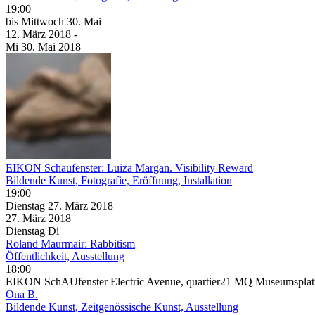
19:00
bis
Mittwoch
30. Mai
12. März
2018
-
Mi
30. Mai
2018
EIKON Schaufenster: Luiza Margan. Visibility Reward
Bildende Kunst, Fotografie, Eröffnung, Installation
19:00
Dienstag
27. März
2018
27. März
2018
Dienstag
Di
Roland Maurmair: Rabbitism
Öffentlichkeit, Ausstellung
18:00
EIKON SchAUfenster Electric Avenue, quartier21 MQ Museumsplat
Ona B.
Bildende Kunst, Zeitgenössische Kunst, Ausstellung