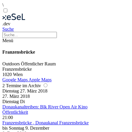
\
.dev
Suche
Menü
Franzensbrücke
Outdoors
Öffentlicher Raum
Franzensbrücke
1020 Wien
Google Maps
Apple Maps
2 Termine im Archiv
Dienstag
27. März
2018
27. März
2018
Dienstag
Di
Donaukanaltreiben: Blk River Open Air Kino
Öffentlichkeit
21:00
Franzensbrücke
, Donaukanal Franzensbrücke
bis
Sonntag
9. Dezember