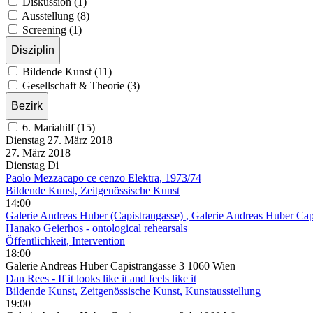
Diskussion (1)
Ausstellung (8)
Screening (1)
Disziplin
Bildende Kunst (11)
Gesellschaft & Theorie (3)
Bezirk
6. Mariahilf (15)
Dienstag
27. März
2018
27. März
2018
Dienstag
Di
Paolo Mezzacapo ce cenzo Elektra, 1973/74
Bildende Kunst, Zeitgenössische Kunst
14:00
Galerie Andreas Huber (Capistrangasse)
, Galerie Andreas Huber Ca
Hanako Geierhos - ontological rehearsals
Öffentlichkeit, Intervention
18:00
Galerie Andreas Huber Capistrangasse 3 1060 Wien
Dan Rees - If it looks like it and feels like it
Bildende Kunst, Zeitgenössische Kunst, Kunstausstellung
19:00