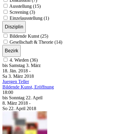
Diskussion (7)
Ausstellung (15)
Screening (3)
Einzelausstellung (1)
Disziplin
Bildende Kunst (25)
Gesellschaft & Theorie (14)
Bezirk
4. Wieden (36)
bis
Samstag
3. März
18. Jän.
2018
-
Sa
3. März
2018
Juergen Teller
Bildende Kunst, Eröffnung
18:00
bis
Sonntag
22. April
8. März
2018
-
So
22. April
2018