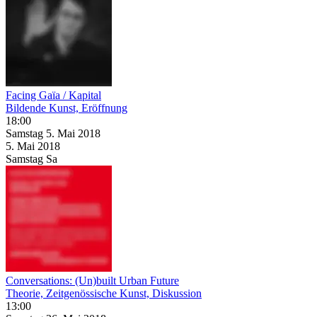
Facing Gaïa / Kapital
Bildende Kunst, Eröffnung
18:00
Samstag
5. Mai
2018
5. Mai
2018
Samstag
Sa
Conversations: (Un)built Urban Future
Theorie, Zeitgenössische Kunst, Diskussion
13:00