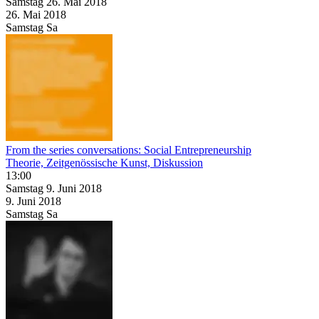
Samstag
26. Mai
2018
26. Mai
2018
Samstag
Sa
From the series conversations: Social Entrepreneurship
Theorie, Zeitgenössische Kunst, Diskussion
13:00
Samstag
9. Juni
2018
9. Juni
2018
Samstag
Sa