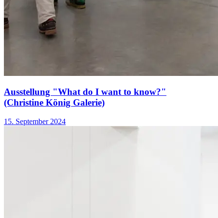
Ausstellung "What do I want to know?"
(Christine König Galerie)
15. September 2024