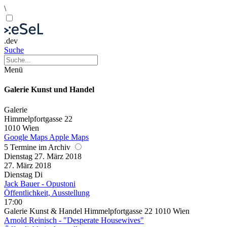
\
.dev
Suche
Menü
Galerie Kunst und Handel
Galerie
Himmelpfortgasse 22
1010 Wien
Google Maps
Apple Maps
5 Termine im Archiv
Dienstag
27. März
2018
27. März
2018
Dienstag
Di
Jack Bauer - Opustoni
Öffentlichkeit, Ausstellung
17:00
Galerie Kunst & Handel Himmelpfortgasse 22 1010 Wien
Arnold Reinisch - "Desperate Housewives"