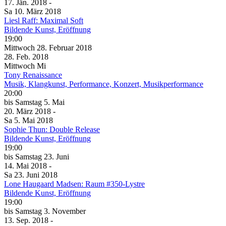
17. Jän.
2018
-
Sa
10. März
2018
Liesl Raff: Maximal Soft
Bildende Kunst, Eröffnung
19:00
Mittwoch
28. Februar
2018
28. Feb.
2018
Mittwoch
Mi
Tony Renaissance
Musik, Klangkunst, Performance, Konzert, Musikperformance
20:00
bis
Samstag
5. Mai
20. März
2018
-
Sa
5. Mai
2018
Sophie Thun: Double Release
Bildende Kunst, Eröffnung
19:00
bis
Samstag
23. Juni
14. Mai
2018
-
Sa
23. Juni
2018
Lone Haugaard Madsen: Raum #350-Lystre
Bildende Kunst, Eröffnung
19:00
bis
Samstag
3. November
13. Sep.
2018
-