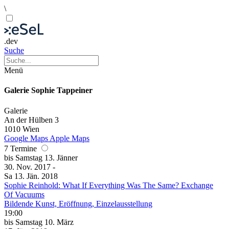
\
.dev
Suche
Menü
Galerie Sophie Tappeiner
Galerie
An der Hülben 3
1010 Wien
Google Maps
Apple Maps
7 Termine
bis
Samstag
13. Jänner
30. Nov.
2017
-
Sa
13. Jän.
2018
Sophie Reinhold: What If Everything Was The Same? Exchange
Of Vacuums
Bildende Kunst, Eröffnung, Einzelausstellung
19:00
bis
Samstag
10. März