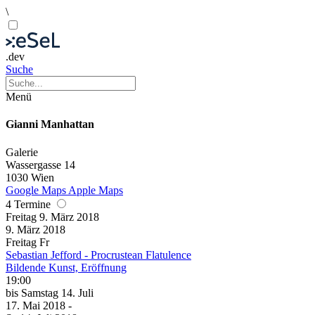
\
.dev
Suche
Menü
Gianni Manhattan
Galerie
Wassergasse 14
1030 Wien
Google Maps
Apple Maps
4 Termine
Freitag
9. März
2018
9. März
2018
Freitag
Fr
Sebastian Jefford - Procrustean Flatulence
Bildende Kunst, Eröffnung
19:00
bis
Samstag
14. Juli
17. Mai
2018
-