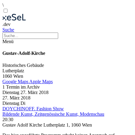
\
.dev
Suche
Menü
Gustav-Adolf-Kirche
Historisches Gebäude
Lutherplatz
1060 Wien
Google Maps
Apple Maps
1 Termin im Archiv
Dienstag
27. März
2018
27. März
2018
Dienstag
Di
DOYCHINOFF. Fashion Show
Bildende Kunst, Zeitgenössische Kunst, Modenschau
20:30
Gustav Adolf Kirche Lutherplatz 1, 1060 Wien